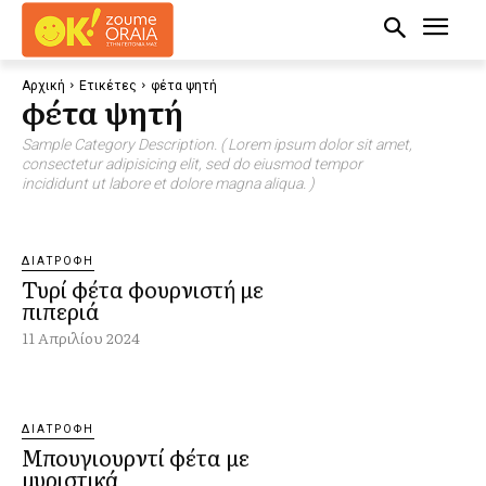
Αρχική
Ετικέτες
φέτα ψητή
φέτα ψητή
Sample Category Description. ( Lorem ipsum dolor sit amet,
consectetur adipisicing elit, sed do eiusmod tempor
incididunt ut labore et dolore magna aliqua. )
ΔΙΑΤΡΟΦΉ
Τυρί φέτα φουρνιστή με
πιπεριά
11 Απριλίου 2024
ΔΙΑΤΡΟΦΉ
Μπουγιουρντί φέτα με
μυριστικά